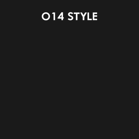
増
・・人との付き合いを増やす！協力者を増やす！建築
知識を増やす！
惧
・・危惧する！危機感を持って対応する！
志
・・高いところへ志を持っていく！
謝
・・感謝、謝罪を素直にどちらも言える人へ！
楽
・・何事も楽しむ！たまには楽をする！
悠
・・のんびり過ごす！
温
・・温活！体を温め健康第一！