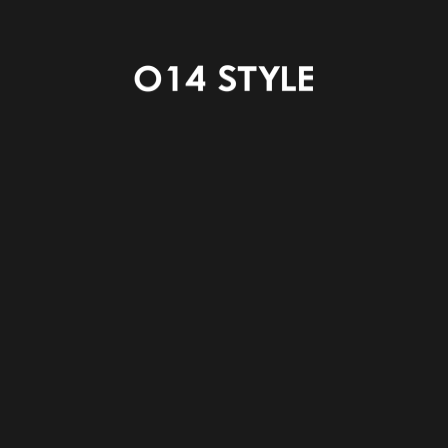
夫。
洗濯物をそのままこの部屋でたたんだりアイロンをかけ
たりもできて
家事動線がとてもラクになっています。
濡れている洗濯物は重い。。。持ったまま移動するのは
大変です。
みゆき台モデルハウスは 洗濯 → 干す の作業が洗濯機
からそのまますぐ横のスペースで完結できます！
洗面台