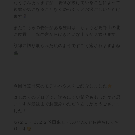
たくさんありますが、裏側が抜けていることによって
視線が気になることなくゆっくりとお過ごしいただけ
ます
またこちらの物件がある笠田は、ちょうど高野山の北
に位置し二階の窓からはきれいな山々が見渡せます。
額縁に切り取られた絵のようですごく癒されますよね
今回は笠田東のモデルハウスをご紹介しました
はじめてのブログで、読みにくい部分もあったかと思
いますが最後までお読みいただきありがとうございま
した！
６/２１・６/２２笠田東モデルハウスでお待ちしてお
ります