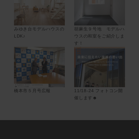
みゆき台モデルハウスの
胡麻生９号地 モデルハ
LDK♪
ウスの和室をご紹介しま
す！
橋本市５月号広報
11/18-24 フォトコン開
催します☻