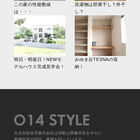
この家の性能数値
洗濯物は部屋干し？外干
は・・・
し？
明日・明後日！NEWモ
みゆき台TESNAの収
デルハウス完成見学会！
納！
丸石木材住宅株式会社は和歌山県橋本市を中心に
新築住宅の設計、建築を行っています。