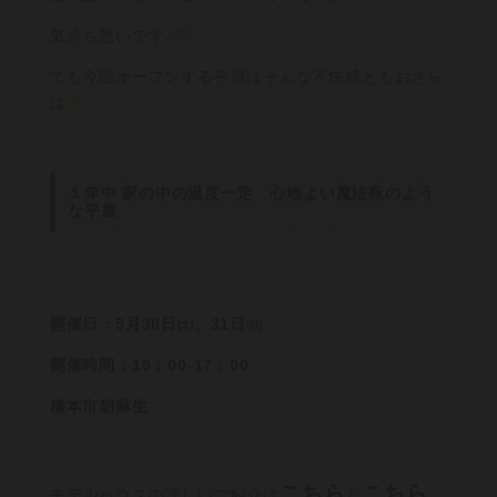
気持ち悪いです
でも今回オープンする平屋はそんな不快感ともおさら
ば
１年中 家の中の温度一定 心地よい魔法瓶のよう
な平屋
開催日：5月30日㈯、31日㈰
開催時間：10：00-17：00
橋本市胡麻生
こちら
こちら
モデルハウスの詳しいご紹介は
と