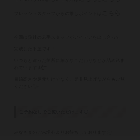
こちら
フレッシュスタッフからの推しポイントは
今回は弊社の若手スタッフがアイデアを出し合って
完成した平屋です！
いつもと違った箇所に細かなこだわりなどが詰め込ま
れています
目線高さや足元だけでなく、是非見上げながらもご覧
ください
ご予約なしでご覧いただけます〇
みなさまのご来場心よりお待ちしております