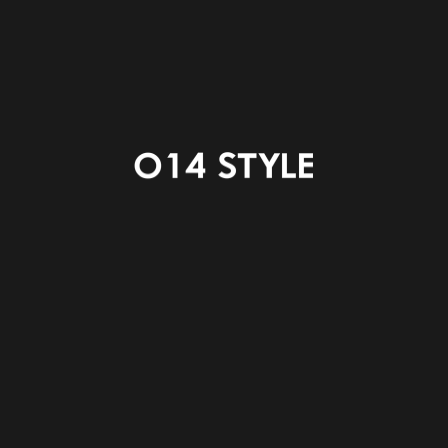
今回は７月２２日に開催しました
ミニマルシェ〚おさんぽさんかく〛の際、
プレオープンというかたちで、
たくさんの方にもご来場いただき
本当にありがとうございました。
９月には〇１４STYLE初シリーズ
高気密・高断熱仕様の
〚＠style plus〛
がOPENいたします！
詳細は後日お知らせします☻