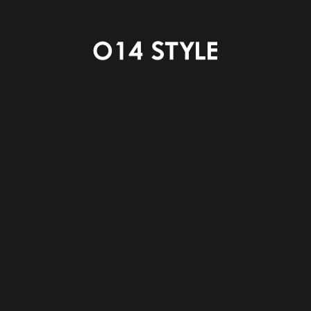
ありがとうございました
今回ご来場いただけなかった方も
ご予約いただけますとご覧いただけます
予約はこちら↓
https://www.014wood.com/event/35467
PREV
NEXT
INDEX