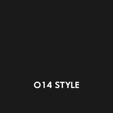
和歌山放送ラジオ 出演時間
■１１月２７日㈭ 13：15～
■和歌山放送ラジオ
■AM 1435kHz (橋本・高野山)
■『マエオカテツヤの全開！木曜日』内
今回は今週末オープンの
新しいモデルハウス〚 trip 〛の
見どころをご紹介します！
是非ご視聴ください