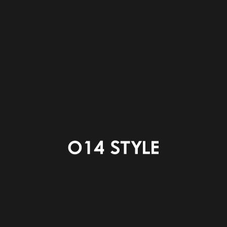
気密検査の様子
柱部分と床の隙間をコーキング施工