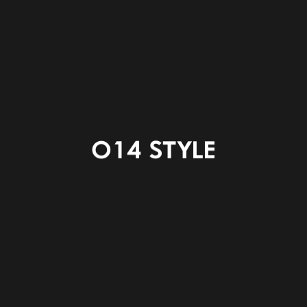
ご来場いただきありがとうございました
外が暑いので、エアコン一台での快適生活を
実感いただけていれば幸いです☀
今回ご来場いただけなかった方も
もう一度見たい方も
ご予約いただけますとご覧いただけます
予約はこちら↓