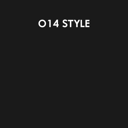
いいね！期間
2月1日(木) ～ 2月7日(水)
結果発表
2月16日㈮ 弊社ホームページにて
応募対象者
014styleで新築・リフォームOB様
——————————————-
詳細はこちら▽
https://www.014wood.com/photocon
PREV
NEXT
INDEX