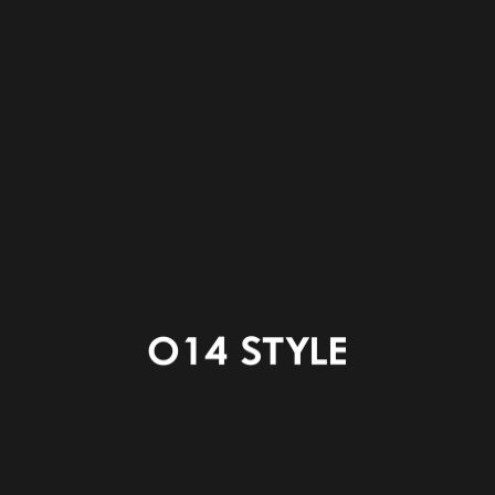
日当たりもよく明るいです。
来客のときはゲストルームとしても使えたりフリーな場
所としていろいろな使い方ができます。
玄関－洗面－ランドリールームがぐるっと繋がっている
ので人の流れもスムーズです。