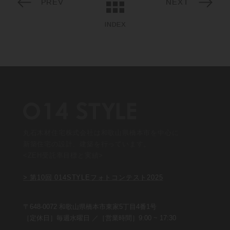
PREV
NEXT
INDEX
丸石木材住宅株式会社は和歌山県橋本市を中心に
新築住宅の設計、建築を行っています。
<ZEH受託率目標と実績>
> 第10回 014STYLEフォトコンテスト2025
〒648-0072 和歌山県橋本市東家5丁目4番1号
［定休日］毎週水曜日 ／［営業時間］9:00 ~ 17:30