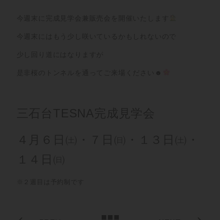
今週末に完成見学会兼販売会を開催いたします
今週末にはもう少し咲いているかもしれないので
少し回り道にはなりますが
是非桜のトンネルを通ってご来場ください☻
三石台TESNA完成見学会
４月６日㈯・７日㈰・１３日㈯・
１４日㈰
※２週目は予約制です